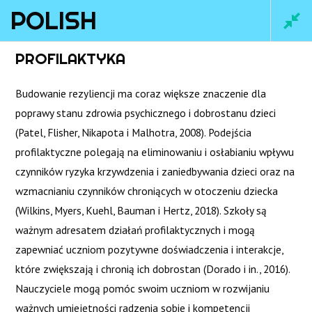
POLISH
Main
PROFILAKTYKA
Men
Budowanie rezyliencji ma coraz większe znaczenie dla
poprawy stanu zdrowia psychicznego i dobrostanu dzieci
(Patel, Flisher, Nikapota i Malhotra, 2008). Podejścia
profilaktyczne polegają na eliminowaniu i osłabianiu wpływu
czynników ryzyka krzywdzenia i zaniedbywania dzieci oraz na
wzmacnianiu czynników chroniących w otoczeniu dziecka
(Wilkins, Myers, Kuehl, Bauman i Hertz, 2018). Szkoły są
ważnym adresatem działań profilaktycznych i mogą
Home
/
Courses
/ Polish
zapewniać uczniom pozytywne doświadczenia i interakcje,
które zwiększają i chronią ich dobrostan (Dorado i in., 2016).
Nauczyciele mogą pomóc swoim uczniom w rozwijaniu
ważnych umiejętności radzenia sobie i kompetencji