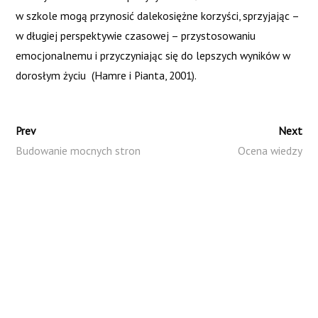
European Commission under the Erasmus+ Programme. This
w szkole mogą przynosić dalekosiężne korzyści, sprzyjając –
publication [communication] reflects
w długiej perspektywie czasowej – przystosowaniu
emocjonalnemu i przyczyniając się do lepszych wyników w
the views only of the author, and the Commission cannot be
dorosłym życiu (Hamre i Pianta, 2001).
held responsible for any use which may be made of the
information contained therein.
Prev
Next
Budowanie mocnych stron
Ocena wiedzy