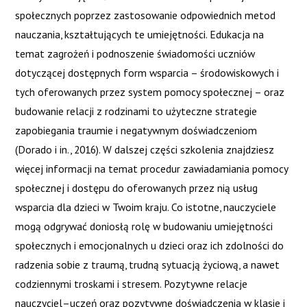
POST
Next Course
→
społecznych poprzez zastosowanie odpowiednich metod
NAVIGATION
nauczania, kształtujących te umiejętności. Edukacja na
temat zagrożeń i podnoszenie świadomości uczniów
dotyczącej dostępnych form wsparcia – środowiskowych i
tych oferowanych przez system pomocy społecznej – oraz
budowanie relacji z rodzinami to użyteczne strategie
zapobiegania traumie i negatywnym doświadczeniom
(Dorado i in., 2016). W dalszej części szkolenia znajdziesz
więcej informacji na temat procedur zawiadamiania pomocy
społecznej i dostępu do oferowanych przez nią usług
wsparcia dla dzieci w Twoim kraju. Co istotne, nauczyciele
mogą odgrywać doniosłą rolę w budowaniu umiejętności
społecznych i emocjonalnych u dzieci oraz ich zdolności do
radzenia sobie z traumą, trudną sytuacją życiową, a nawet
codziennymi troskami i stresem. Pozytywne relacje
This project has been funded with support from the
nauczyciel–uczeń oraz pozytywne doświadczenia w klasie i