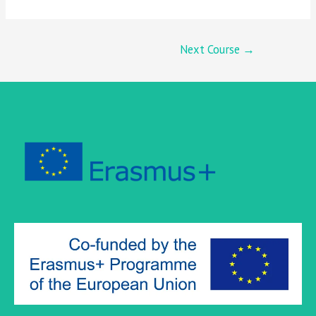
POST
Next Course
→
NAVIGATION