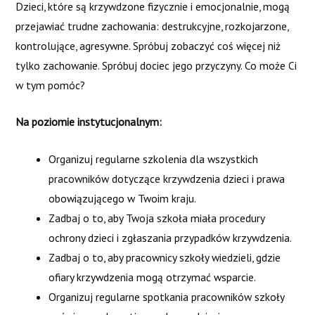
POST
Next Course
→
Dzieci, które są krzywdzone fizycznie i emocjonalnie, mogą
przejawiać trudne zachowania: destrukcyjne, rozkojarzone,
NAVIGATION
kontrolujące, agresywne. Spróbuj zobaczyć coś więcej niż
tylko zachowanie. Spróbuj dociec jego przyczyny. Co może Ci
w tym pomóc?
Na poziomie instytucjonalnym:
Organizuj regularne szkolenia dla wszystkich
pracowników dotyczące krzywdzenia dzieci i prawa
obowiązującego w Twoim kraju.
Zadbaj o to, aby Twoja szkoła miała procedury
ochrony dzieci i zgłaszania przypadków krzywdzenia.
Zadbaj o to, aby pracownicy szkoły wiedzieli, gdzie
ofiary krzywdzenia mogą otrzymać wsparcie.
Organizuj regularne spotkania pracowników szkoły
This project has been funded with support from the