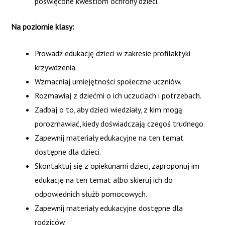
poświęcone kwestiom ochrony dzieci.
European Commission under the Erasmus+ Programme. This
publication [communication] reflects
Na poziomie klasy:
the views only of the author, and the Commission cannot be
Prowadź edukację dzieci w zakresie profilaktyki
held responsible for any use which may be made of the
krzywdzenia.
information contained therein.
Wzmacniaj umiejętności społeczne uczniów.
Rozmawiaj z dziećmi o ich uczuciach i potrzebach.
Zadbaj o to, aby dzieci wiedziały, z kim mogą
porozmawiać, kiedy doświadczają czegoś trudnego.
Zapewnij materiały edukacyjne na ten temat
dostępne dla dzieci.
Skontaktuj się z opiekunami dzieci, zaproponuj im
edukację na ten temat albo skieruj ich do
odpowiednich służb pomocowych.
Zapewnij materiały edukacyjne dostępne dla
rodziców.