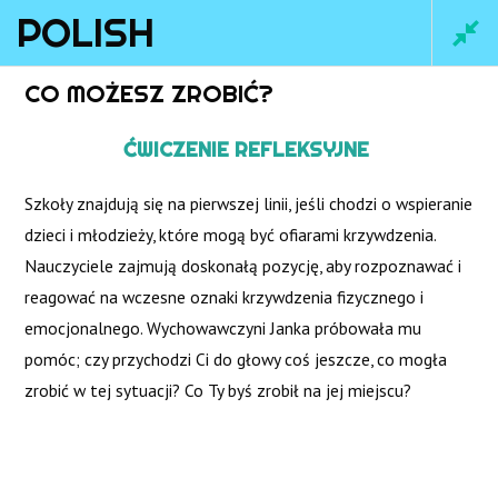
POLISH
Main
CO MOŻESZ ZROBIĆ?
Men
ĆWICZENIE REFLEKSYJNE
Szkoły znajdują się na pierwszej linii, jeśli chodzi o wspieranie
dzieci i młodzieży, które mogą być ofiarami krzywdzenia.
Nauczyciele zajmują doskonałą pozycję, aby rozpoznawać i
reagować na wczesne oznaki krzywdzenia fizycznego i
emocjonalnego. Wychowawczyni Janka próbowała mu
pomóc; czy przychodzi Ci do głowy coś jeszcze, co mogła
zrobić w tej sytuacji? Co Ty byś zrobił na jej miejscu?
Home
/
Courses
/ Polish