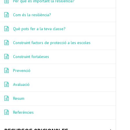
Per què és important la resiliència?
Home
/
Courses
/ Catalan
Com és la resiliència?
Què pots fer a la teva classe?
Construint factors de protecció a les escoles
Construint fortaleses
POST
←
Previous Course
Prevenció
Avaluació
NAVIGATI
Resum
Referències
This pro
support 