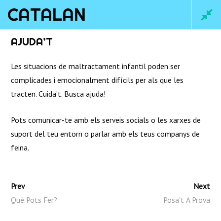
CATALAN
Main
AJUDA’T
Men
Les situacions de maltractament infantil poden ser
complicades i emocionalment difícils per als que les
tracten. Cuida’t. Busca ajuda!
Pots comunicar-te amb els serveis socials o les xarxes de
suport del teu entorn o parlar amb els teus companys de
feina.
Home
/
Courses
/ Catalan
Prev
Next
Què Pots Fer?
Posa’t A Prova