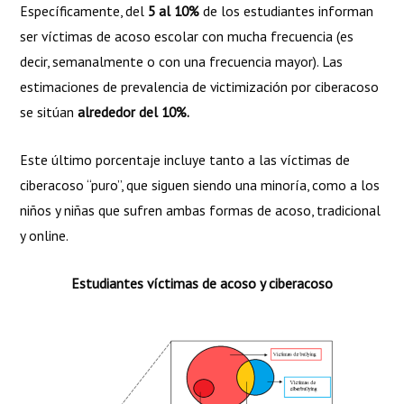
This project has been funded with support from the
Específicamente, del
5 al 10%
de los estudiantes informan
European Commission under the Erasmus+ Programme. This
ser víctimas de acoso escolar con mucha frecuencia (es
publication [communication] reflects
decir, semanalmente o con una frecuencia mayor). Las
estimaciones de prevalencia de victimización por ciberacoso
se sitúan
alrededor del 10%.
the views only of the author, and the Commission cannot be
held responsible for any use which may be made of the
Este último porcentaje incluye tanto a las víctimas de
information contained therein.
ciberacoso “puro”, que siguen siendo una minoría, como a los
niños y niñas que sufren ambas formas de acoso, tradicional
y online.
Estudiantes víctimas de acoso y ciberacoso